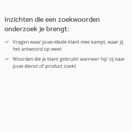
Inzichten die een zoekwoorden
onderzoek je brengt:
Vragen waar jouw ideale klant mee kampt, waar jij
het antwoord op weet
Woorden die je klant gebruikt wanneer hij/ zij naar
jouw dienst of product zoekt
Inzicht in hoe vaak bepaalde zoektermen worden
gegoogeld
De zoekintentie die achter een zoekopdracht
schuilt: waar is jouw ideale klant naar op zoek?
Welke zoekwoorden voor jouw business van
strategisch belang zijn
Welke URL of website structuur zowel klant- als